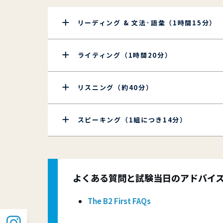
迷惑
的な指
語資格
リーディング & 文法·語彙（1時間15分）
路を提
Skill
Camb
ライティング（1時間20分）
IEL
リスニング（約40分）
スピーキング（1組につき14分）
よくある質問と試験当日のアドバイ
The B2 First FAQs