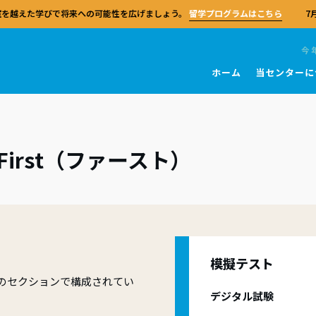
を越えた学びで将来への可能性を広げましょう。
留学プログラムはこちら
7
今
ホーム
当センターに
団体
ブリッジ英語検定
を学ぶ
ブリッジ教員資格
センターおよび試験会場
試験 一般英語
教師向けリソース
キングス・カレッジ・チャペル
留学
リッジ英語検定の試験対策センターと
 First（ファースト）
bridge English
FRとは
ルチェックテスト
T
A2 Key (KET)
教師ガイド
世界中のリソースとサポートを活用し
ケンブリッジ大学
ケンブリッジセンターの留学プログ
リッジ・アセスメント・イングリッシ
育に関する知識の習得度を評価するモ
の選び方
学習者のためのリソース
B1 Preliminary (PET)
MEXTプログラム
、学生の受験対策と出願を行うことが
単なるサマースクールにとどまらず
界共通の語学基準であるヨーロッパ言
ル形式のテストシリーズ。
す。130カ国以上、5万を超える試験準
広げる貴重な体験です。
者の皆さまへ
の対策コース
B2 First (FCE)
参照枠（CEFR）に基づき、ケンブリ
ターのネットワークに参加しましょ
TA
語検定およびIELTSを開発・運営してい
心に位置するケンブリッジセンター市
ブリティッシュ・スクール・オン
関係者の皆さまへ
C1 Advanced (CAE)
スピーキング試験官になる
の指導スキルや自信、効果的な教育実
は、日本唯一のケンブリッジ英語試験
King’s InterHighは、世界中の学生
C2 Proficiency (CPE)
築するための実践的な教員資格。
センターになる
教師研修の認定センターです。全ての
スピーキング試験官の業務は、経験
IELTS
当日について
英国式カリキュラムを柔軟に学べる
ギリス出身で、CELTAまたはDELTA
模擬テスト
TA
員に専門性の向上の機会を提供し、
会になる
ンスクールです。
保有しています。
校
試験 学校
に関する貴重な知見をもたらします
な配慮が必要な場合（事前申請）
4つのセクションで構成されてい
やメソドロジー（教授理論）、そして
あるご質問
センターで学ぶ
実践における専門性を深めるための、
デジタル試験
試験官になる
措置（試験後）
Pre Ａ1 Starters（スターターズ
富な教師向けの高度な資格。
国の信頼される対策センターで、専門