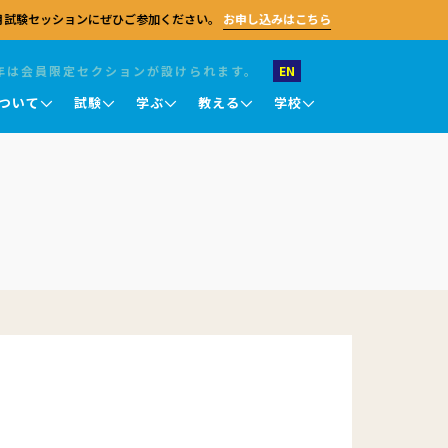
月試験セッションにぜひご参加ください。
お申し込みはこちら
年は会員限定セクションが設けられます。
EN
ついて
試験
学ぶ
教える
学校
お問い合わせ
試験 職業英語
キングス・カレッジ・チャペル
キングス・カレッジ・チャペル
キングス・カレッジ・チャペル
英語教授知識認定テスト (TKT)
ケンブリッジセンターに関するご質問がござ
ケンブリッジ大学
ケンブリッジ大学
ケンブリッジ大学
ラムは、
いましたら、お気軽にお問い合わせくださ
DELTA
、視野を
い。 一般的なお問い合わせのほか、採用情
報、パートナーシップに関するご相談、メデ
試験結果について
ィア関連のご連絡なども受け付けておりま
ライン
す。 試験のお申し込み、教員研修、その他の
試験結果の確認
に向けて、
プログラム申請については、各ページをご参
豊富な教
オンライ
照ください。
結果の確認と認証
試験評価
一般的なお問い合わせ
。
結果に関する問い合わせ・再審査申請
採用情報
）
メディア関連
認定証について
パートナーシップ