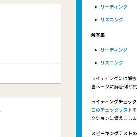
行為· 不正行為への対応
Ａ1 Movers（ムーバーズ）
導、体系的なコース、ケンブリッジ英
リーディング
取得および試験成功に向けた明確な進
Ａ2 Flyers（フライヤーズ）
供します。
s and Progress Testing:
リスニング
A2 Key for Schools (KET)
ridge English Skills Test
B1 Preliminary for Schools (P
解答集
TS
B2 First for Schools (FCE)
リーディング
リスニング
ライティングには解答用
当ページに解答例と試
ライティングチェック
ス
このチェックリスト
を
クションに備えましょ
スピーキングテストの