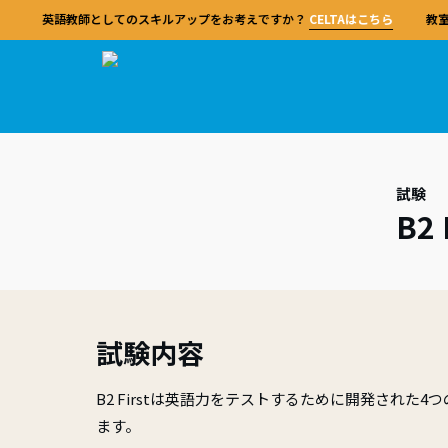
英語教師としてのスキルアップをお考えですか？
CELTAはこちら
教室
連携
ケン
英語
ケン
対策
試験
ケンブ
B2
Cam
CE
レベ
TK
Cambridge Centre Japan
試験
学ぶ
教える
学校
して、
ケンブ
英語教
試験
英語
ながら
ケンブリッジセンターは、市ヶ谷校での対面
ケンブリッジ英語検定（Cambridge English
ケンブリッジセンターでは、市ヶ谷校での対
ケンブリッジセンターと提携することで、幅
ュは世
ジュー
当センターの資格は、あらゆる経験レベルの
できま
保護
当校
授業およびオンライン授業による試験対策コ
Qualifications）は、英語学習を楽しく、効
面授業とオンラインでの対策コースに加え、
広い試験とサポートを利用できます。
語共通
教師を対象にした品質基準として、世界中で
備セン
CEL
ースのほか、教員研修や学校サポート、留学
果的で、成果を実感できるものにするための
教師研修、学校サポート、留学プログラムも
ッジ英
東京都
高く信頼されています。
学校
概要
う。
プログラムなど、幅広い英語教育サービスを
総合的な試験です。継続的な学習と成長を促
提供しています。
教室で
ます。
ヶ谷校
概要
行っています。
す独自のアプローチにより、明確なステップ
践を構
試験内容
対策
および
概要
IDP 
試験
に沿って英語力を高めることができます。
教師はイ
当センターについて
DEL
試験
資格を
提携
はじめに
特別
B2 Firstは英語力をテストするために開発された
指導法
よく
対策
専門的
ます。
試験日程と申込
特別
経験豊
日本全