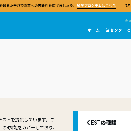
を越えた学びで将来への可能性を広げましょう。
留学プログラムはこちら
7月
今
ホーム
当センターに
団体
ブリッジ英語検定
を学ぶ
ブリッジ教員資格
センターおよび試験会場
試験 一般英語
教師向けリソース
キングス・カレッジ・チャペル
留学
リッジ英語検定の試験対策センターと
bridge English
FRとは
ルチェックテスト
T
A2 Key (KET)
教師ガイド
世界中のリソースとサポートを活用し
ケンブリッジ大学
ケンブリッジセンターの留学プログ
リッジ・アセスメント・イングリッシ
育に関する知識の習得度を評価するモ
の選び方
学習者のためのリソース
B1 Preliminary (PET)
MEXTプログラム
、学生の受験対策と出願を行うことが
単なるサマースクールにとどまらず
界共通の語学基準であるヨーロッパ言
ル形式のテストシリーズ。
す。130カ国以上、5万を超える試験準
広げる貴重な体験です。
者の皆さまへ
の対策コース
B2 First (FCE)
参照枠（CEFR）に基づき、ケンブリ
ターのネットワークに参加しましょ
TA
語検定およびIELTSを開発・運営してい
心に位置するケンブリッジセンター市
ブリティッシュ・スクール・オン
関係者の皆さまへ
C1 Advanced (CAE)
スピーキング試験官になる
の指導スキルや自信、効果的な教育実
は、日本唯一のケンブリッジ英語試験
King’s InterHighは、世界中の学生
C2 Proficiency (CPE)
築するための実践的な教員資格。
センターになる
教師研修の認定センターです。全ての
スピーキング試験官の業務は、経験
IELTS
当日について
英国式カリキュラムを柔軟に学べる
ギリス出身で、CELTAまたはDELTA
TA
員に専門性の向上の機会を提供し、
会になる
ンスクールです。
保有しています。
校
試験 学校
に関する貴重な知見をもたらします
な配慮が必要な場合（事前申請）
やメソドロジー（教授理論）、そして
テストを提供しています。こ
CESTの種類
あるご質問
センターで学ぶ
実践における専門性を深めるための、
試験官になる
措置（試験後）
Pre Ａ1 Starters（スターターズ
」の4技能をカバーしており、
富な教師向けの高度な資格。
国の信頼される対策センターで、専門