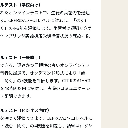
キルテスト（学校向け）
あなたの認定証
れたオンラインテストで、生徒の英語力を迅速
お問い合わせ
認定証の紛失
。CEFRのA1～C1レベルに対応し、「話す」
く」の4技能を評価します。学習者の適切なクラ
表彰式
ET)
ケンブリッジ英語検定受験準備状況の確認に役
キルテスト（一般向け）
できる、迅速かつ信頼性の高いオンラインテス
学習者に最適で、オンデマンド形式により「話
聞く」の4技能を評価します。CEFRのA1～C1
を48時間以内に提供し、実際のコミュニケーシ
・証明できます。
ルテスト（ビジネス向け）
持って評価できます。CEFRのA1～C1レベルに
・読む・聞く」の4技能を測定し、結果はわずか