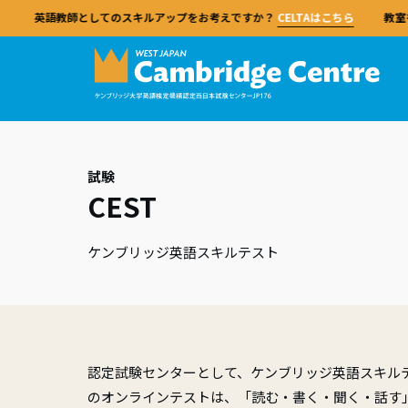
英語教師としてのスキルアップをお考えですか？
CELTAはこちら
教室
連携
ケン
英語
ケン
対策
試験
ケンブ
CEST
Cam
CE
レベ
TK
Cambridge Centre Japan
試験
学ぶ
教える
して、
ケンブ
英語教
試験
英語
ながら
ケンブリッジセンターは、市ヶ谷校での対面
ケンブリッジ英語検定（Cambridge English
ケンブリッジセンターでは、市ヶ谷校での対
ュは世
ジュー
当センターの資格は、あらゆる経験レベルの
できま
ケンブリッジ英語スキルテスト
保護
当校
授業およびオンライン授業による試験対策コ
Qualifications）は、英語学習を楽しく、効
面授業とオンラインでの対策コースに加え、
語共通
教師を対象にした品質基準として、世界中で
備セン
CEL
ースのほか、教員研修や学校サポート、留学
果的で、成果を実感できるものにするための
教師研修、学校サポート、留学プログラムも
ッジ英
東京都
高く信頼されています。
学校
う。
プログラムなど、幅広い英語教育サービスを
総合的な試験です。継続的な学習と成長を促
提供しています。
教室で
ます。
ヶ谷校
概要
行っています。
す独自のアプローチにより、明確なステップ
践を構
対策
および
概要
IDP 
試験
に沿って英語力を高めることができます。
学校
教師はイ
当センターについて
DEL
試験
資格を
提携
はじめに
特別
指導法
ケンブリッジセンターと提携することで、幅
認定試験センターとして、ケンブリッジ英語スキル
よく
対策
専門的
広い試験とサポートを利用できます。
試験日程と申込
特別
のオンラインテストは、「読む・書く・聞く・話す
経験豊
日本全