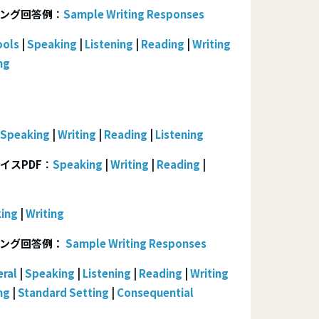
ング回答例
：
Sample Writing Responses
ools
|
Speaking
|
Listening
|
Reading
|
Writing
ng
Speaking
|
Writing
|
Reading
|
Listening
イス
PDF
：
Speaking
|
Writing
|
Reading
|
ing
|
Writing
ィング回答例：
Sample Writing Responses
ral
|
Speaking
|
Listening
|
Reading
|
Writing
ng
|
Standard Setting
|
Consequential