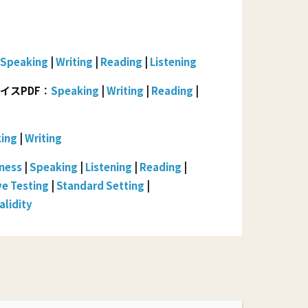
Speaking
|
Writing
|
Reading
|
Listening
イス
PDF
：
Speaking
|
Writing
|
Reading
|
ing
|
Writing
ness
|
Speaking
|
Listening
|
Reading
|
ve Testing
|
Standard Setting
|
alidity