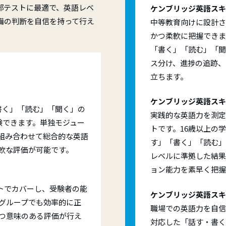
行為· 不正行為への対応
Ａ1 Movers（ムーバーズ）
部テストに最適で、英語レベ
導、体系的なコース、ケンブリッジ英
ケンブリッジ英語ス
取得および試験成功に向けた明確な進
備の判断を自信を持って行え
Ａ2 Flyers（フライヤーズ）
中等教育向けに設計さ
供します。
s and Progress Testing:
かつ柔軟に把握できます
A2 Key for Schools (KET)
「書く」「読む」「聞
ridge English Skills Test
B1 Preliminary for Schools (P
ス分け、進捗の追跡、
TS
B2 First for Schools (FCE)
立ちます。
ケンブリッジ英語ス
書く」「読む」「聞く」の
実践的な英語力を測定
験できます。単独モジュー
トです。16歳以上の
組み合わせて総合的な英語
す」「書く」「読む」「
軟な評価が可能です。
レベルに準拠した結果
ョン能力を素早く把握
ストでカバーし、受験者の能
ケンブリッジ英語スキ
グループでも効率的に正
職場での英語力を自信を
つ意味のある評価が行え
対応した「話す・書く