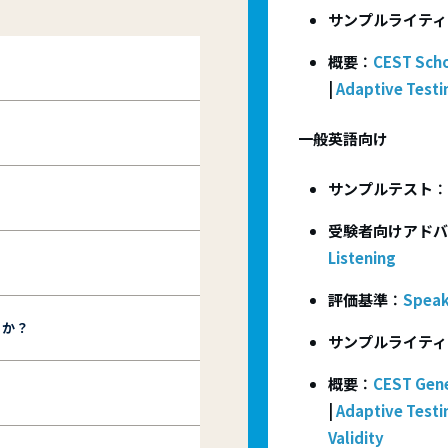
サンプルライティ
概要
：
CEST Sch
|
Adaptive Testi
一般英語向け
サンプルテスト
：
受験者向けアドバ
Listening
評価基準
：
Speak
すか？
サンプルライテ
概要
：
CEST Gene
|
Adaptive Testi
Validity