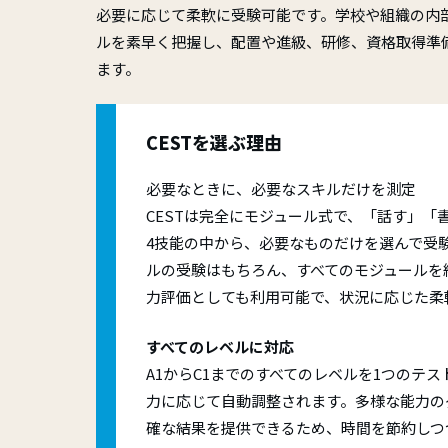
概要
迷惑
必要に応じて柔軟に受験可能です。学校や組織の内
的な指
語資格
ルを素早く把握し、配置や進級、研修、資格取得準
路を提
Skill
ます。
Camb
IEL
CESTを選ぶ理由
必要なときに、必要なスキルだけを測定
CESTは完全にモジュール式で、「話す」「
4技能の中から、必要なものだけを選んで受
ルの受験はもちろん、すべてのモジュールを
力評価としても利用可能で、状況に応じた柔
すべてのレベルに対応
A1からC1までのすべてのレベルを1つのテ
力に応じて自動調整されます。多様な能力の
確な結果を提供できるため、時間を節約しつ