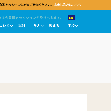
試験セッションにぜひご参加ください。
お申し込みはこちら
年は会員限定セクションが設けられます。
EN
ついて
試験
学ぶ
教える
学校
お問い合わせ
試験 職業英語
キングス・カレッジ・チャペル
キングス・カレッジ・チャペル
キングス・カレッジ・チャペル
英語教授知識認定テスト (TKT)
ケンブリッジセンターに関するご質問がござ
ケンブリッジ大学
ケンブリッジ大学
ケンブリッジ大学
ラムは、
いましたら、お気軽にお問い合わせくださ
DELTA
、視野を
い。 一般的なお問い合わせのほか、採用情
報、パートナーシップに関するご相談、メデ
試験結果について
ィア関連のご連絡なども受け付けておりま
ライン
す。 試験のお申し込み、教員研修、その他の
試験結果の確認
に向けて、
プログラム申請については、各ページをご参
豊富な教
オンライ
照ください。
結果の確認と認証
試験評価
一般的なお問い合わせ
。
結果に関する問い合わせ・再審査申請
採用情報
）
メディア関連
認定証について
パートナーシップ