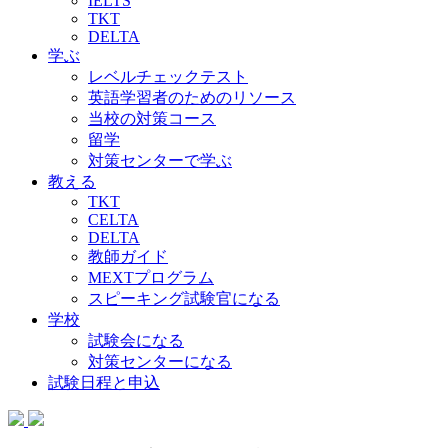
IELTS
TKT
DELTA
学ぶ
レベルチェックテスト
英語学習者のためのリソース
当校の対策コース
留学
対策センターで学ぶ
教える
TKT
CELTA
DELTA
教師ガイド
MEXTプログラム
スピーキング試験官になる
学校
試験会になる
対策センターになる
試験日程と申込