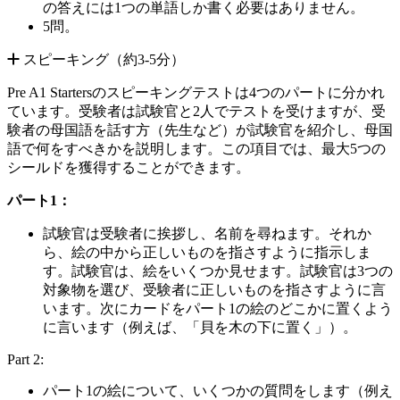
の答えには1つの単語しか書く必要はありません。
5問。
スピーキング（約3-5分）
Pre A1 Startersのスピーキングテストは4つのパートに分かれ
ています。受験者は試験官と2人でテストを受けますが、受
験者の母国語を話す方（先生など）が試験官を紹介し、母国
語で何をすべきかを説明します。この項目では、最大5つの
シールドを獲得することができます。
パート1：
試験官は受験者に挨拶し、名前を尋ねます。それか
ら、絵の中から正しいものを指さすように指示しま
す。試験官は、絵をいくつか見せます。試験官は3つの
対象物を選び、受験者に正しいものを指さすように言
います。次にカードをパート1の絵のどこかに置くよう
に言います（例えば、「貝を木の下に置く」）。
Part 2:
パート1の絵について、いくつかの質問をします（例え