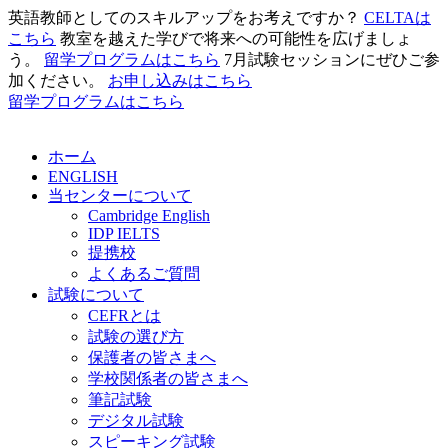
英語教師としてのスキルアップをお考えですか？
CELTAは
こちら
教室を越えた学びで将来への可能性を広げましょ
う。
留学プログラムはこちら
7月試験セッションにぜひご参
加ください。
お申し込みはこちら
留学プログラムはこちら
ホーム
ENGLISH
当センターについて
Cambridge English
IDP IELTS
提携校
よくあるご質問
試験について
CEFRとは
試験の選び方
保護者の皆さまへ
学校関係者の皆さまへ
筆記試験
デジタル試験
スピーキング試験