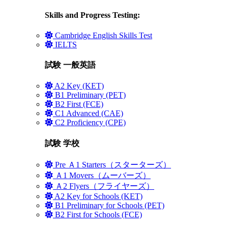
Skills and Progress Testing:
Cambridge English Skills Test
IELTS
試験 一般英語
A2 Key (KET)
B1 Preliminary (PET)
B2 First (FCE)
C1 Advanced (CAE)
C2 Proficiency (CPE)
試験 学校
Pre Ａ1 Starters（スターターズ）
Ａ1 Movers（ムーバーズ）
Ａ2 Flyers（フライヤーズ）
A2 Key for Schools (KET)
B1 Preliminary for Schools (PET)
B2 First for Schools (FCE)