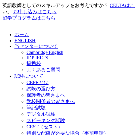
英語教師としてのスキルアップをお考えですか？
CELTAは
い。
お申し込みはこちら
留学プログラムはこちら
ホーム
ENGLISH
当センターについて
Cambridge English
IDP IELTS
提携校
よくあるご質問
試験について
CEFRとは
試験の選び方
保護者の皆さまへ
学校関係者の皆さまへ
筆記試験
デジタル試験
スピーキング試験
CEST（セスト）
特別な配慮が必要な場合（事前申請）