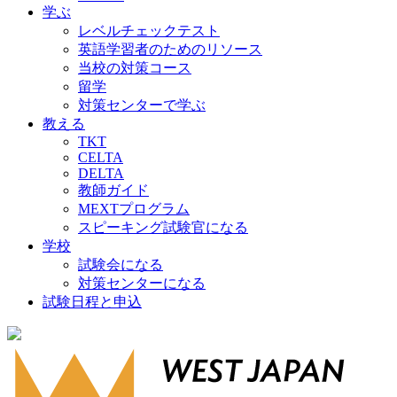
学ぶ
レベルチェックテスト
英語学習者のためのリソース
当校の対策コース
留学
対策センターで学ぶ
教える
TKT
CELTA
DELTA
教師ガイド
MEXTプログラム
スピーキング試験官になる
学校
試験会になる
対策センターになる
試験日程と申込