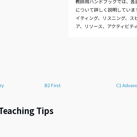
教師用ハンドブックでは、各
行為· 不正行為への対応
Ａ1 Movers（ムーバーズ）
導、体系的なコース、ケンブリッジ英
について詳しく説明していま
取得および試験成功に向けた明確な進
Ａ2 Flyers（フライヤーズ）
供します。
s and Progress Testing:
イティング、リスニング、ス
A2 Key for Schools (KET)
ア、リソース、アクティビテ
ridge English Skills Test
B1 Preliminary for Schools (P
TS
B2 First for Schools (FCE)
ry
B2 First
C1 Advan
Teaching Tips