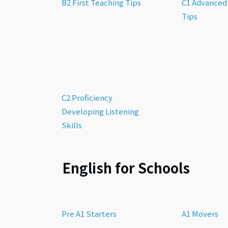
B2 First Teaching Tips
C1 Advanced
Tips
C2 Proficiency
Developing Listening
Skills
English for Schools
Pre A1 Starters
A1 Movers