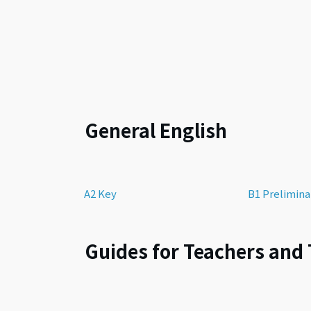
プログラムなど、幅広い英語教育サービスを
迷惑
的な指
行っています。
語資格
当センターについて
路を提
Skill
Camb
IEL
General English
A2 Key
B1 Prelimina
Guides for Teachers and 