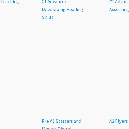
 Teaching
C1 Advanced
C1 Advan
Developing Reading
Assessing
Skills
Pre A1 Starters and
A2 Flyers
Movers Digital