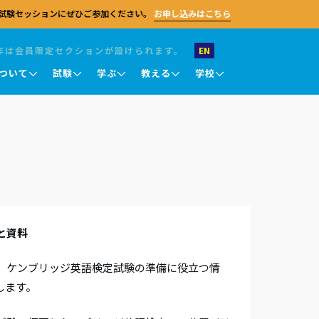
試験セッションにぜひご参加ください。
お申し込みはこちら
年は会員限定セクションが設けられます。
EN
ついて
試験
学ぶ
教える
学校
お問い合わせ
試験 職業英語
キングス・カレッジ・チャペル
キングス・カレッジ・チャペル
キングス・カレッジ・チャペル
英語教授知識認定テスト (TKT)
ケンブリッジセンターに関するご質問がござ
ケンブリッジ大学
ケンブリッジ大学
ケンブリッジ大学
ラムは、
いましたら、お気軽にお問い合わせくださ
DELTA
、視野を
い。 一般的なお問い合わせのほか、採用情
報、パートナーシップに関するご相談、メデ
試験結果について
ィア関連のご連絡なども受け付けておりま
ライン
す。 試験のお申し込み、教員研修、その他の
と資料
試験結果の確認
に向けて、
プログラム申請については、各ページをご参
豊富な教
オンライ
照ください。
結果の確認と認証
試験評価
、ケンブリッジ英語検定試験の準備に役立つ情
一般的なお問い合わせ
。
結果に関する問い合わせ・再審査申請
します。
採用情報
）
メディア関連
認定証について
パートナーシップ