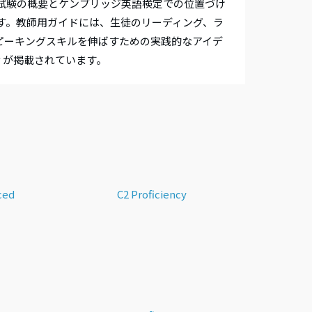
試験の概要とケンブリッジ英語検定での位置づけ
す。教師用ガイドには、生徒のリーディング、ラ
あなたの認定証
お問い合わせ
ピーキングスキルを伸ばすための実践的なアイデ
認定証の紛失
ィが掲載されています。
表彰式
ET)
ced
C2 Proficiency