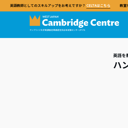
英語教師としてのスキルアップをお考えですか？
CELTAはこちら
教室
連携
ケン
英語
ケン
対策
英語を
ケンブ
ハ
Cam
CE
レベ
TK
試験
学ぶ
教える
学校
して、
ケンブ
英語教
試験
英語
ながら
ケンブリッジ英語検定（Cambridge English
ケンブリッジセンターでは、市ヶ谷校での対
ケンブリッジセンターと提携することで、幅
ュは世
ジュー
当センターの資格は、あらゆる経験レベルの
できま
保護
当校
Qualifications）は、英語学習を楽しく、効
面授業とオンラインでの対策コースに加え、
広い試験とサポートを利用できます。
語共通
教師を対象にした品質基準として、世界中で
備セン
CEL
果的で、成果を実感できるものにするための
教師研修、学校サポート、留学プログラムも
ッジ英
東京都
高く信頼されています。
学校
概要
う。
総合的な試験です。継続的な学習と成長を促
提供しています。
教室で
ます。
ヶ谷校
概要
す独自のアプローチにより、明確なステップ
践を構
対策
および
概要
Cambridge Centre Japan
IDP 
試験
に沿って英語力を高めることができます。
教師はイ
DEL
試験
資格を
提携
はじめに
ケンブリッジセンターは、市ヶ谷校での対面
特別
指導法
授業およびオンライン授業による試験対策コ
よく
対策
専門的
試験日程と申込
特別
ースのほか、教員研修や学校サポート、留学
経験豊
日本全