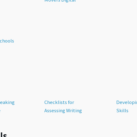
Schools
peaking
Checklists for
Developi
e
Assessing Writing
Skills
ls