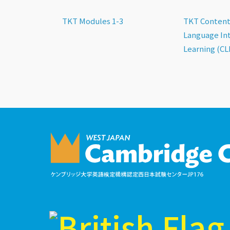
TKT Modules 1-3
TKT Content
Language In
Learning (CL