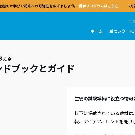
を越えた学びで将来への可能性を広げましょう。
留学プログラムはこちら
7月
今
ホーム
当センターに
団体
ブリッジ英語検定
を学ぶ
ブリッジ教員資格
センターおよび試験会場
試験 一般英語
教師向けリソース
教える
キングス・カレッジ・チャペル
留学
リッジ英語検定の試験対策センターと
ンドブックとガイド
bridge English
FRとは
ルチェックテスト
T
A2 Key (KET)
教師ガイド
世界中のリソースとサポートを活用し
ケンブリッジ大学
ケンブリッジセンターの留学プログ
リッジ・アセスメント・イングリッシ
育に関する知識の習得度を評価するモ
の選び方
学習者のためのリソース
B1 Preliminary (PET)
MEXTプログラム
、学生の受験対策と出願を行うことが
単なるサマースクールにとどまらず
界共通の語学基準であるヨーロッパ言
ル形式のテストシリーズ。
す。130カ国以上、5万を超える試験準
広げる貴重な体験です。
者の皆さまへ
の対策コース
B2 First (FCE)
参照枠（CEFR）に基づき、ケンブリ
ターのネットワークに参加しましょ
TA
語検定およびIELTSを開発・運営してい
心に位置するケンブリッジセンター市
ブリティッシュ・スクール・オン
関係者の皆さまへ
C1 Advanced (CAE)
スピーキング試験官になる
の指導スキルや自信、効果的な教育実
は、日本唯一のケンブリッジ英語試験
生徒の試験準備に役立つ情報
King’s InterHighは、世界中の学生
C2 Proficiency (CPE)
築するための実践的な教員資格。
センターになる
教師研修の認定センターです。全ての
スピーキング試験官の業務は、経験
IELTS
当日について
英国式カリキュラムを柔軟に学べる
ギリス出身で、CELTAまたはDELTA
TA
員に専門性の向上の機会を提供し、
会になる
以下に掲載されている教材は
ンスクールです。
保有しています。
校
試験 学校
に関する貴重な知見をもたらします
な配慮が必要な場合（事前申請）
やメソドロジー（教授理論）、そして
報、アイデア、ヒントを提供
あるご質問
センターで学ぶ
実践における専門性を深めるための、
試験官になる
措置（試験後）
Pre Ａ1 Starters（スターターズ
富な教師向けの高度な資格。
国の信頼される対策センターで、専門