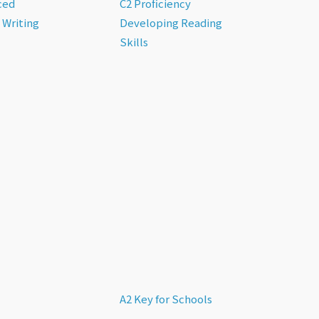
ced
C2 Proficiency
 Writing
Developing Reading
Skills
A2 Key for Schools