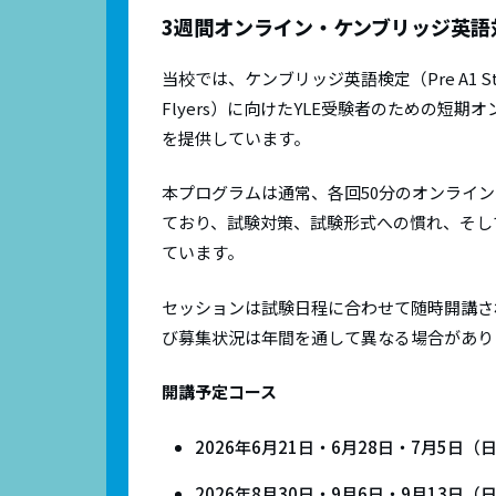
迷惑
的な指
3週間オンライン・ケンブリッジ英語
語資格
路を提
Skill
当校では、ケンブリッジ英語検定（Pre A1 Start
Flyers）に向けたYLE受験者のための短
Camb
を提供しています。
IEL
本プログラムは通常、各回50分のオンライン
ており、試験対策、試験形式への慣れ、そし
ています。
セッションは試験日程に合わせて随時開講さ
び募集状況は年間を通して異なる場合があり
開講予定コース
2026年6月21日・6月28日・7月5日
2026年8月30日・9月6日・9月13日