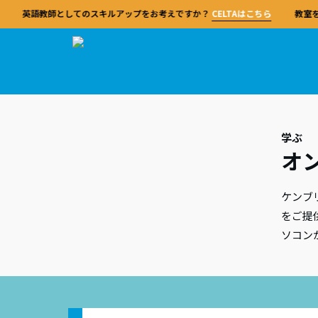
英語教師としてのスキルアップをお考えですか？
CELTAはこちら
教室を
連携
ケン
英語
ケン
対策
学ぶ
ケンブ
オ
Cam
CE
レベ
TK
Cambridge Centre Japan
試験
学ぶ
教える
学校
して、
ケンブ
英語教
試験
英語
ながら
ケンブリッジセンターは、市ヶ谷校での対面
ケンブリッジ英語検定（Cambridge English
ケンブリッジセンターでは、市ヶ谷校での対
ケンブリッジセンターと提携することで、幅
ュは世
ジュー
当センターの資格は、あらゆる経験レベルの
できま
ケンブ
保護
当校
授業およびオンライン授業による試験対策コ
Qualifications）は、英語学習を楽しく、効
面授業とオンラインでの対策コースに加え、
広い試験とサポートを利用できます。
語共通
教師を対象にした品質基準として、世界中で
備セン
CEL
ースのほか、教員研修や学校サポート、留学
果的で、成果を実感できるものにするための
教師研修、学校サポート、留学プログラムも
をご提
ッジ英
東京都
高く信頼されています。
学校
概要
う。
プログラムなど、幅広い英語教育サービスを
総合的な試験です。継続的な学習と成長を促
提供しています。
教室で
ます。
ヶ谷校
ソコン
概要
行っています。
す独自のアプローチにより、明確なステップ
践を構
対策
および
概要
IDP 
試験
に沿って英語力を高めることができます。
教師はイ
当センターについて
DEL
試験
資格を
提携
はじめに
特別
指導法
よく
対策
専門的
試験日程と申込
特別
経験豊
日本全