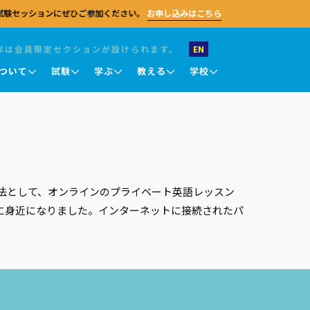
試験セッションにぜひご参加ください。
お申し込みはこちら
年は会員限定セクションが設けられます。
EN
ついて
試験
学ぶ
教える
学校
お問い合わせ
試験 職業英語
キングス・カレッジ・チャペル
キングス・カレッジ・チャペル
キングス・カレッジ・チャペル
英語教授知識認定テスト (TKT)
ケンブリッジセンターに関するご質問がござ
ケンブリッジ大学
ケンブリッジ大学
ケンブリッジ大学
ラムは、
いましたら、お気軽にお問い合わせくださ
DELTA
、視野を
い。 一般的なお問い合わせのほか、採用情
法として、オンラインのプライベート英語レッスン
報、パートナーシップに関するご相談、メデ
試験結果について
ィア関連のご連絡なども受け付けておりま
に身近になりました。インターネットに接続されたパ
ライン
す。 試験のお申し込み、教員研修、その他の
試験結果の確認
に向けて、
プログラム申請については、各ページをご参
豊富な教
オンライ
照ください。
結果の確認と認証
試験評価
一般的なお問い合わせ
。
結果に関する問い合わせ・再審査申請
採用情報
）
メディア関連
認定証について
パートナーシップ