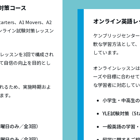
行為· 不正行為への対応
Ａ1 Movers（ムーバーズ）
導、体系的なコース、ケンブリッジ英
対策コース
取得および試験成功に向けた明確な進
Ａ2 Flyers（フライヤーズ）
供します。
s and Progress Testing:
オンライン英語レ
ers、A1 Movers、A2
A2 Key for Schools (KET)
期オンライン試験対策レッスン
ridge English Skills Test
B1 Preliminary for Schools (P
ケンブリッジセンター
TS
B2 First for Schools (FCE)
軟な学習方法として、
しています。
レッスンを3回で構成され
て自信の向上を目的とし
オンラインレッスンは
ーズや目標に合わせて
な学習者に対応してい
れるため、実施時期およ
ます。
小学生・中高生の
YLE試験対策（Star
（日曜日のみ／全3回）
一般英語の学習・
（日曜日のみ／全3回）
留学に関するご相