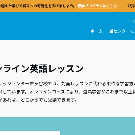
越えた学びで将来への可能性を広げましょう。
留学プログラムはこちら
7月
今
ホーム
当センターに
団体
ブリッジ英語検定
を学ぶ
ブリッジ教員資格
センターおよび試験会場
試験 一般英語
教師向けリソース
キングス・カレッジ・チャペル
留学
リッジ英語検定の試験対策センターと
ンライン英語レッスン
bridge English
FRとは
ルチェックテスト
T
A2 Key (KET)
教師ガイド
世界中のリソースとサポートを活用し
ケンブリッジ大学
ケンブリッジセンターの留学プログ
リッジ・アセスメント・イングリッシ
育に関する知識の習得度を評価するモ
の選び方
学習者のためのリソース
B1 Preliminary (PET)
MEXTプログラム
、学生の受験対策と出願を行うことが
単なるサマースクールにとどまらず
界共通の語学基準であるヨーロッパ言
ル形式のテストシリーズ。
す。130カ国以上、5万を超える試験準
リッジセンター市ヶ谷校では、対面レッスンに代わる柔軟な学習方
広げる貴重な体験です。
者の皆さまへ
の対策コース
B2 First (FCE)
参照枠（CEFR）に基づき、ケンブリ
ターのネットワークに参加しましょ
TA
供しています。オンラインコースにより、遠隔学習がこれまで以上
語検定およびIELTSを開発・運営してい
心に位置するケンブリッジセンター市
ブリティッシュ・スクール・オン
関係者の皆さまへ
C1 Advanced (CAE)
スピーキング試験官になる
の指導スキルや自信、効果的な教育実
は、日本唯一のケンブリッジ英語試験
があれば、どこからでも受講できます。
King’s InterHighは、世界中の学生
C2 Proficiency (CPE)
築するための実践的な教員資格。
センターになる
教師研修の認定センターです。全ての
スピーキング試験官の業務は、経験
IELTS
当日について
英国式カリキュラムを柔軟に学べる
ギリス出身で、CELTAまたはDELTA
TA
員に専門性の向上の機会を提供し、
会になる
ンスクールです。
保有しています。
校
試験 学校
に関する貴重な知見をもたらします
な配慮が必要な場合（事前申請）
やメソドロジー（教授理論）、そして
あるご質問
センターで学ぶ
実践における専門性を深めるための、
試験官になる
措置（試験後）
Pre Ａ1 Starters（スターターズ
富な教師向けの高度な資格。
国の信頼される対策センターで、専門