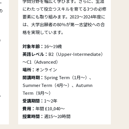
学問分野を幅広く学びます。さらに、生涯
ー
にわたって役立つスキルを育てる3つの必修
の
要素にも取り組みます。2023～2024年度に
は、大学出願者の80％が第一志望校への合
格を実現しています。
e）
対象年齢：
16～19歳
英語レベル：
B2（Upper-Intermediate）
～C1（Advanced）
場所：
オンライン
開講時期：
Spring Term（1月～）、
Summer Term（4月～）、Autumn
Term（9月～）
ム
受講期間：
1～2年
費用：
年間 £10,040～
授業時間：
週15～20時間