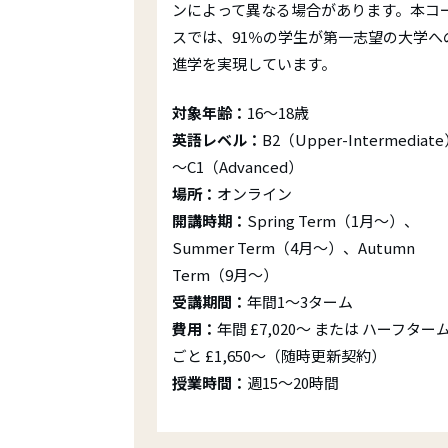
ンによって異なる場合があります。本コ
スでは、91％の学生が第一志望の大学へ
進学を実現しています。
対象年齢：
16～18歳
英語レベル：
B2（Upper-Intermediat
～C1（Advanced）
場所：
オンライン
開講時期：
Spring Term（1月～）、
Summer Term（4月～）、Autumn
Term（9月～）
受講期間：
年間1～3ターム
費用：
年間 £7,020～ または ハーフター
ごと £1,650～（随時更新契約）
授業時間：
週15～20時間