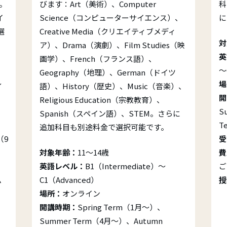
。
びます：Art（美術）、Computer
科
イ
Science（コンピューターサイエンス）、
に
選
Creative Media（クリエイティブメディ
対
ア）、Drama（演劇）、Film Studies（映
英
画学）、French（フランス語）、
～
Geography（地理）、German（ドイツ
～
場
語）、History（歴史）、Music（音楽）、
開
Religious Education（宗教教育）、
S
Spanish（スペイン語）、STEM。さらに
T
追加科目も別途料金で選択可能です。
（9
受
対象年齢：
11～14歳
費
英語レベル：
B1（Intermediate）～
ご
ム
C1（Advanced）
授
場所：
オンライン
開講時期：
Spring Term（1月～）、
Summer Term（4月～）、Autumn