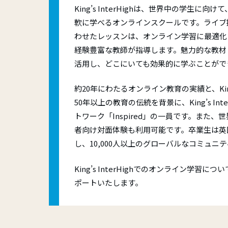
迷惑
的な指
King’s InterHighは、世界中の学生に
語資格
軟に学べるオンラインスクールです。ライブ
路を提
Skill
わせたレッスンは、オンライン学習に最適化
経験豊富な教師が指導します。魅力的な教材
Camb
活用し、どこにいても効果的に学ぶことがで
IEL
約20年にわたるオンライン教育の実績と、King’
50年以上の教育の伝統を背景に、King’s In
トワーク「Inspired」の一員です。また、
者向け対面体験も利用可能です。卒業生は英
し、10,000人以上のグローバルなコミュニ
King’s InterHighでのオンライン学習
ポートいたします。