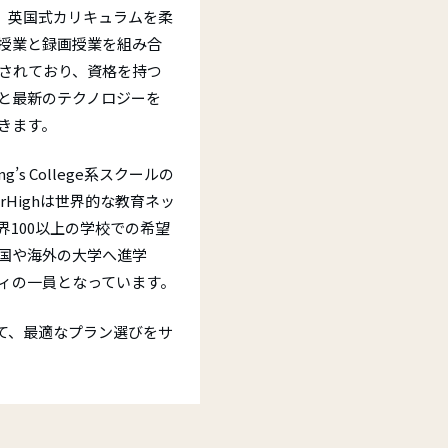
行為· 不正行為への対応
Ａ1 Movers（ムーバーズ）
導、体系的なコース、ケンブリッジ英
向けて、英国式カリキュラムを柔
取得および試験成功に向けた明確な進
Ａ2 Flyers（フライヤーズ）
授業と録画授業を組み合
供します。
s and Progress Testing:
されており、資格を持つ
A2 Key for Schools (KET)
と最新のテクノロジーを
ridge English Skills Test
B1 Preliminary for Schools (P
きます。
TS
B2 First for Schools (FCE)
s College系スクールの
terHighは世界的な教育ネッ
世界100以上の学校での希望
国や海外の大学へ進学
ティの一員となっています。
について、最適なプラン選びをサ