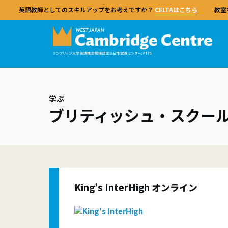
英語教師としてのスキルアップをお考えですか？
CELTAはこちら
教室
連携
ケン
英語
ケン
対策
学ぶ
ケンブ
ブリティッシュ・スクー
Cam
CE
レベ
TK
Cambridge Centre Japan
試験
学ぶ
教える
学校
して、
ケンブ
英語教
試験
英語
ながら
ケンブリッジセンターは、市ヶ谷校での対面
ケンブリッジ英語検定（Cambridge English
ケンブリッジセンターでは、市ヶ谷校での対
ケンブリッジセンターと提携することで、幅
ュは世
ジュー
当センターの資格は、あらゆる経験レベルの
できま
保護
当校
授業およびオンライン授業による試験対策コ
Qualifications）は、英語学習を楽しく、効
面授業とオンラインでの対策コースに加え、
広い試験とサポートを利用できます。
語共通
教師を対象にした品質基準として、世界中で
備セン
CEL
ースのほか、教員研修や学校サポート、留学
果的で、成果を実感できるものにするための
教師研修、学校サポート、留学プログラムも
ッジ英
東京都
高く信頼されています。
学校
概要
う。
プログラムなど、幅広い英語教育サービスを
総合的な試験です。継続的な学習と成長を促
提供しています。
教室で
ます。
ヶ谷校
概要
行っています。
す独自のアプローチにより、明確なステップ
践を構
対策
および
概要
IDP 
試験
に沿って英語力を高めることができます。
King’s InterHigh オンライン
教師はイ
当センターについて
DEL
試験
資格を
提携
はじめに
特別
指導法
よく
対策
専門的
試験日程と申込
特別
経験豊
日本全