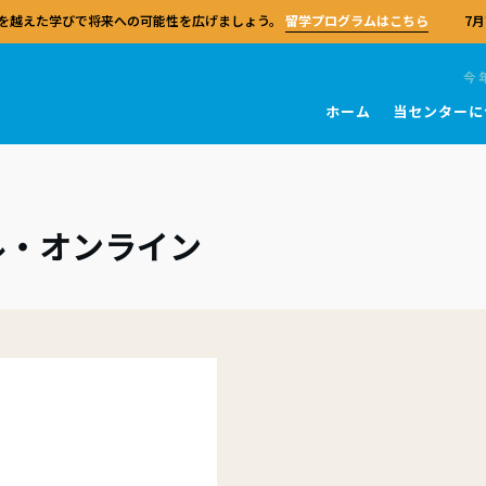
を越えた学びで将来への可能性を広げましょう。
留学プログラムはこちら
7月
今
ホーム
当センターに
団体
ブリッジ英語検定
を学ぶ
ブリッジ教員資格
センターおよび試験会場
試験 一般英語
教師向けリソース
キングス・カレッジ・チャペル
留学
リッジ英語検定の試験対策センターと
ル・オンライン
bridge English
FRとは
ルチェックテスト
T
A2 Key (KET)
教師ガイド
世界中のリソースとサポートを活用し
ケンブリッジ大学
ケンブリッジセンターの留学プログ
リッジ・アセスメント・イングリッシ
育に関する知識の習得度を評価するモ
の選び方
学習者のためのリソース
B1 Preliminary (PET)
MEXTプログラム
、学生の受験対策と出願を行うことが
単なるサマースクールにとどまらず
界共通の語学基準であるヨーロッパ言
ル形式のテストシリーズ。
す。130カ国以上、5万を超える試験準
広げる貴重な体験です。
者の皆さまへ
の対策コース
B2 First (FCE)
参照枠（CEFR）に基づき、ケンブリ
ターのネットワークに参加しましょ
TA
語検定およびIELTSを開発・運営してい
心に位置するケンブリッジセンター市
ブリティッシュ・スクール・オン
関係者の皆さまへ
C1 Advanced (CAE)
スピーキング試験官になる
の指導スキルや自信、効果的な教育実
は、日本唯一のケンブリッジ英語試験
King’s InterHighは、世界中の学生
C2 Proficiency (CPE)
築するための実践的な教員資格。
センターになる
教師研修の認定センターです。全ての
スピーキング試験官の業務は、経験
IELTS
当日について
英国式カリキュラムを柔軟に学べる
ギリス出身で、CELTAまたはDELTA
TA
員に専門性の向上の機会を提供し、
会になる
ンスクールです。
保有しています。
校
試験 学校
に関する貴重な知見をもたらします
な配慮が必要な場合（事前申請）
やメソドロジー（教授理論）、そして
あるご質問
センターで学ぶ
実践における専門性を深めるための、
試験官になる
措置（試験後）
Pre Ａ1 Starters（スターターズ
富な教師向けの高度な資格。
国の信頼される対策センターで、専門