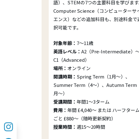
語）、STEMの7つの主要科目を学びます
Computer Science（コンピューターサ
エンス）などの追加科目も、別途料金で
択可能です。
対象年齢：
7～11歳
英語レベル：
A2（Pre-Intermediate）
C1（Advanced）
場所：
オンライン
開講時期：
Spring Term（1月～）、
Summer Term（4～）、Autumn Term
月～）
受講期間：
年間1～3ターム
費用：
年間 £4,040～ または ハーフター
ごと £880～（随時更新契約）
授業時間：
週15～20時間