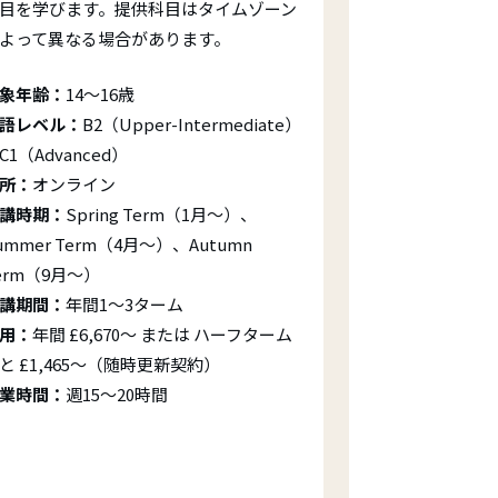
目を学びます。提供科目はタイムゾーン
よって異なる場合があります。
象年齢：
14～16歳
語レベル：
B2（Upper-Intermediate）
C1（Advanced）
所：
オンライン
講時期：
Spring Term（1月～）、
ummer Term（4月～）、Autumn
erm（9月～）
講期間：
年間1～3ターム
用：
年間 £6,670～ または ハーフターム
と £1,465～（随時更新契約）
業時間：
週15～20時間