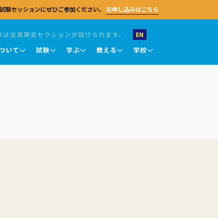
試験セッションにぜひご参加ください。
お申し込みはこちら
年は会員限定セクションが設けられます。
EN
ついて
試験
学ぶ
教える
学校
お問い合わせ
試験 職業英語
キングス・カレッジ・チャペル
キングス・カレッジ・チャペル
キングス・カレッジ・チャペル
英語教授知識認定テスト (TKT)
ケンブリッジセンターに関するご質問がござ
ケンブリッジ大学
ケンブリッジ大学
ケンブリッジ大学
ラムは、
いましたら、お気軽にお問い合わせくださ
DELTA
、視野を
い。 一般的なお問い合わせのほか、採用情
報、パートナーシップに関するご相談、メデ
試験結果について
ィア関連のご連絡なども受け付けておりま
ライン
す。 試験のお申し込み、教員研修、その他の
試験結果の確認
に向けて、
プログラム申請については、各ページをご参
豊富な教
オンライ
照ください。
結果の確認と認証
試験評価
一般的なお問い合わせ
。
結果に関する問い合わせ・再審査申請
採用情報
）
メディア関連
認定証について
パートナーシップ