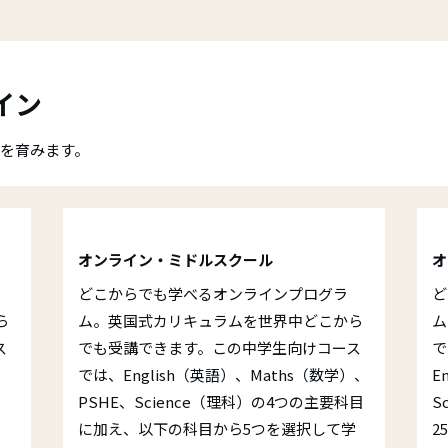
ライン
を育みます。
オンライン・ミドルスクール
オ
どこからでも学べるオンラインプログラ
ど
ら
ム。英国式カリキュラムを世界中どこから
ム
ス
でも受講できます。この中学生向けコース
で
では、English（英語）、Maths（数学）、
E
、
PSHE、Science（理科）の4つの主要科目
S
に加え、以下の科目から5つを選択して学
2