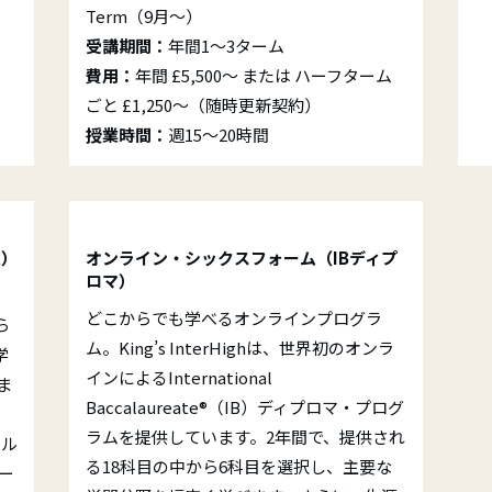
Term（9月～）
受講期間：
年間1～3ターム
費用：
年間 £5,500～ または ハーフターム
ごと £1,250～（随時更新契約）
授業時間：
週15～20時間
l）
オンライン・シックスフォーム（IBディプ
ロマ）
どこからでも学べるオンラインプログラ
ら
ム。King’s InterHighは、世界初のオンラ
学
インによるInternational
ま
Baccalaureate®（IB）ディプロマ・プログ
。
ラムを提供しています。2年間で、提供され
ベル
る18科目の中から6科目を選択し、主要な
ー